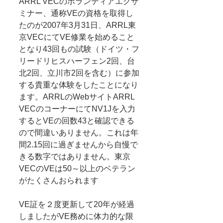
ARRL VECのボランティアエグザ
ミナー、通称VEの資格を取得し
たのが2007年3月31日、ARRL東
京VECにてVE修業を始めること
となり43回もの試験（ドイツ・フ
リードリヒスハーフェン2回、台
北2回、立川市2回を含む）に参加
する貴重な体験をしたことになり
ます。ARRLのWebサイトARRL 
VECのコーナーにてNV1Jを入力
するとVEの回数43と確認できる
ので間違いありません。これは年
間2.15回に過ぎませんから自慢で
きる数字ではありません。東京
VECのVEは50～以上のベテラン
がたくさんおられます
VE証を２度更新して20年が経過
しましたがVE務めに体力的な限