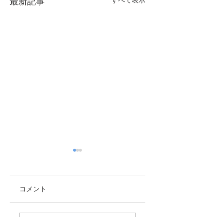
最新記事
コメント
忘れえぬ人々（15）
JARL会員局名録