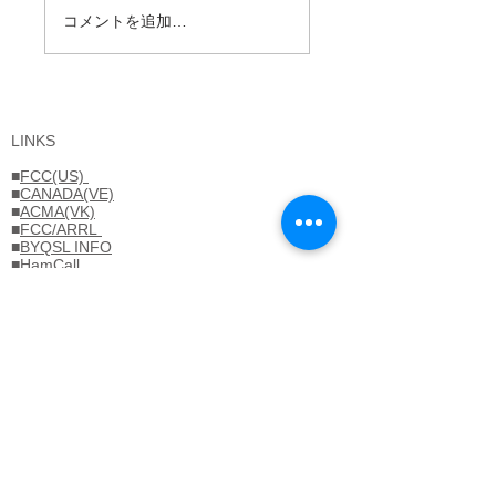
コメントを追加…
海外運用に情熱を傾
2026-2027年版が
けた JA1UT 林 義雄
きました
氏
LINKS
■
FCC(US)
■
CANADA(VE)
■
ACMA(VK)
■
FCC/ARRL
■
BYQSL INFO
■
HamCall
■
QRZ.COM
■
QSLManagers
■アマチュア局検索
■Discover Ham Life
■DIY/JA1CVF
■D-STAR LOGIN
■FBNEWS
■JAFFAWARD
■JAIG/DF2CW
■JASTA/SSTV
■Tokyo-VETeam