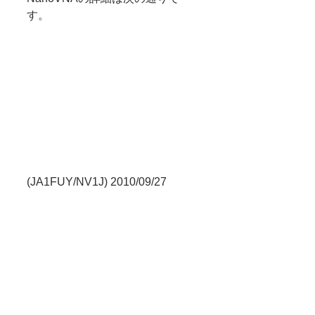
す。
(JA1FUY/NV1J) 2010/09/27