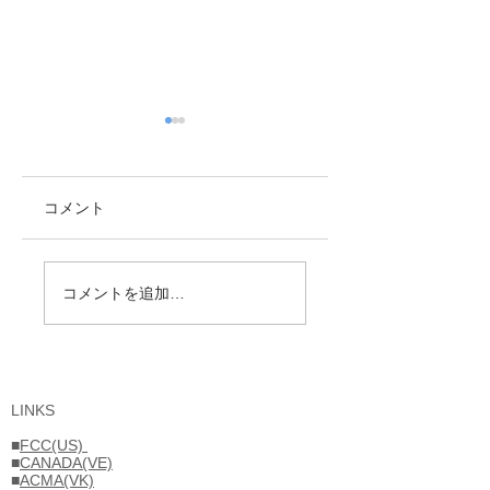
コメント
忘れえぬ人々（15）
Volunteer Examine
コメントを追加…
更新しました。
海外運用に情熱を傾
けた JA1UT 林 義雄
氏
LINKS
■
FCC(US)
■
CANADA(VE)
■
ACMA(VK)