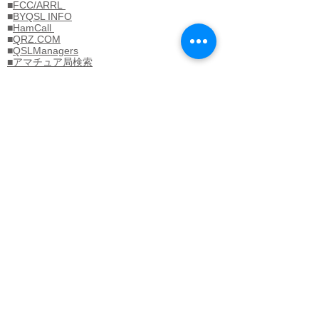
■
FCC/ARRL
■
BYQSL INFO
■
HamCall
■
QRZ.COM
■
QSLManagers
■アマチュア局検索
■Discover Ham Life
■DIY/JA1CVF
■D-STAR LOGIN
■FBNEWS
■JAFFAWARD
■JAIG/DF2CW
■JASTA/SSTV
■Tokyo-VETeam
■
ARRL(US)
■
DARC(DL)
■
IARU
(International)
■
JARL(JA)
■
NZART(ZL)
■
RAC(VE)
■
RSGB(UK)
■
WIA(VK)
■
JAIA 無線機器工業会