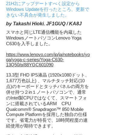
21H2にアップデートすべく設定から
Windows Updateを行ったところ、更新で
きない不具合が発生しました。
by Takashi Hioki. JF1GUQ / KA8J
スマホと同じLTE通信機能を内蔵した
WindowsノートパソコンLenovo Yoga
C630を入手しました。
https://www.lenovo.com/jp/ja/notebooks/yo
ga/yoga-c-series/Yoga-C630-
13Q50/p/88YGC601090
13.3型 FHD IPS液晶 (1920x1080ドット、
1,677万色以上) 、マルチタッチ対応(10
点)のキーボードとタッチパネルの両方を
併せ持つ２in１ノートパソコンで、通常
のIntel製CPUではなくて、スマートフォ
ンに搭載されているARM CPU
Qualcomm® Snapdragon™ 850 Mobile
Compute Platformを採用した独自の仕様
です。省電力が特長で、18時間程度の連
続使用が期待できます。