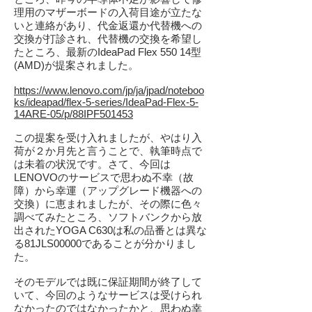
理用のマザーボードの入荷目途が立たな
いと連絡があり、代金返還か代替機への
交換が打診され、代替機の交換を希望し
たところ、最新のIdeaPad Flex 550 14型
(AMD)が提案されました。
https://www.lenovo.com/jp/ja/jpad/noteboo
ks/ideapad/flex-5-series/IdeaPad-Flex-5-
14ARE-05/p/88IPF501453
この提案を受け入れましたが、やはり入
荷が２か月先と言うことで、執筆時点で
は未着の状況です。さて、今回は
LENOVOのサービスで思わぬ不幸（故
障）から幸運（アップグレード機器への
交換）に恵まれましたが、その際に色々
調べてみたところ、ソフトバンクから放
出されたYOGA C630は私の品番とは異な
る81JLS00000であることが分かりまし
た。
そのモデルでは既に保証期間が終了して
いて、今回のようなサービスは受けられ
なかったのではなかったかと、思わぬ幸