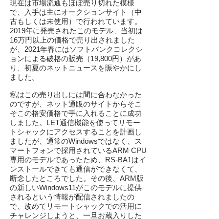
現在は市場流通もほぼ売り切れた模様
で、入手は主にオークションサイト（中
古もしくは未使用）で行われています。
2019年に発売されたこのモデル、当初は
16万円以上の価格で売り出されました
が、2021年春にはソフトバンクコレクシ
ョンによる破格の販売（19,800円）があ
り、初夏のネットニュースを賑やかにし
ました。
私はこの売り出しには間に合わなかった
のですが、ネット通販のサイトからそこ
そこの格安価格で手に入れることに成功
しました。LET通信機能を使ってリモー
トシャックにアクセスすることを計画し
ましたが、通常のWindowsではなく、ス
マートフォンで採用されているARM CPU
専用のモデルであったため、RS-BA1はイ
ンストールできても通信ができなくて、
断念したところでした。その後、ARM版
の新しいWindows11がこのモデルに提供
されるという情報が配信されましたの
で、改めてリモートシャックでの活用に
チャレンジしようと、一旦お蔵入りした