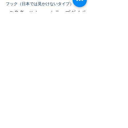
フック（日本では見かけないタイプ）
●ご参考 Kelemenトラップダイポ
ールの説明書はこちらの
PDF
をご
覧ください。
トップへ
LINKS
■
FCC(US)
■
CANADA(VE)
■
ACMA(VK)
■
FCC/ARRL
■
BYQSL INFO
■
HamCall
■
QRZ.COM
■
QSLManagers
■アマチュア局検索
■Discover Ham Life
■DIY/JA1CVF
■D-STAR LOGIN
■FBNEWS