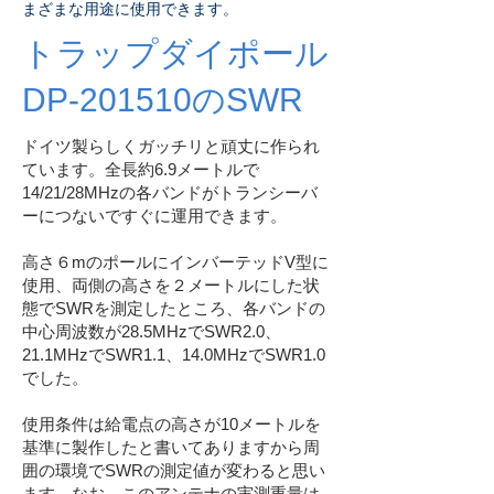
まざまな用途に使用できます。
トラップダイポール
DP-201510のSWR
ドイツ製らしくガッチリと頑丈に作られ
ています。全長約6.9メートルで
14/21/28MHzの各バンドがトランシーバ
ーにつないですぐに運用できます。
高さ６mのポールにインバーテッドV型に
使用、両側の高さを２メートルにした状
態でSWRを測定したところ、各バンドの
中心周波数が28.5MHzでSWR2.0、
21.1MHzでSWR1.1、14.0MHzでSWR1.0
でした。
使用条件は給電点の高さが10メートルを
基準に製作したと書いてありますから周
囲の環境でSWRの測定値が変わると思い
ます。なお、このアンテナの実測重量は