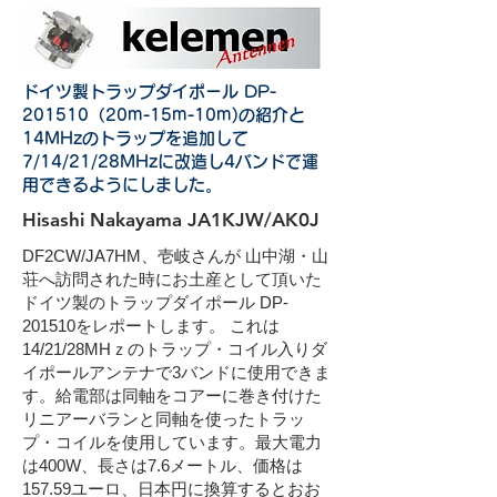
ドイツ製トラップダイポール DP-
201510（20m-15m-10m)の紹介と
14MHzのトラップを追加して
7/14/21/28MHzに改造し4バンドで運
用できるようにしました。
Hisashi Nakayama JA1KJW/AK0J
DF2CW/JA7HM、壱岐さんが 山中湖・山
荘へ訪問された時にお土産として頂いた
ドイツ製のトラップダイポール DP-
201510をレポートします。 これは
14/21/28MHｚのトラップ・コイル入りダ
イポールアンテナで3バンドに使用できま
す。給電部は同軸をコアーに巻き付けた
リニアーバランと同軸を使ったトラッ
プ・コイルを使用しています。最大電力
は400W、長さは7.6メートル、価格は
157.59ユーロ、日本円に換算するとおお