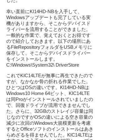
した。
幸い直前にKI14HD-NBを入手して、
Windowsアップデートも完了している実
機がありますから、そこからデバイスド
ライバーを流用することができました。
一般的な作業で、覚えておくとお得です
ので紹介しておきます。以下の場所にあ
るFileRepositoryフォルダをUSBメモリに
保存して、そこからデバイスドライバー
をインストールします。
C:\Windows\System32\ DriverStore
これでKIC14LTEが無事に再生できたので
すが、なかなか骨の折れる作業でした。
ひとつはOSの違いです。KI14HD-NBは
Windows10 Home 64ビット、KIC14LTE
は同Proがインストールされていましたの
で、回復ドライブが流用できませんでし
た。さらに、32GBのストレイジ容量は同
じなのですがOSの違いによる空き容量の
減少に次回のWindows大規模更新を考慮
するとOfficeソフトのインストールはあき
らめざるを得ませんでした。KIC14LTEは