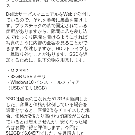
メモリは追加済み。右下がSSDの搭載スペー
ス
DellはサービスマニュアルをWebで公開し
ているので、それを参考に裏蓋を開けま
す。プラスチックの爪で固定されている
箇所がありますから、隙間に爪を差し込
んでゆっくり隙間を開けるようにすれば
写真のように内部の全容を見ることがで
きます。後述しますが、HDDドライブも
一旦取り外すことがあります。SSDを追
加するために、以下の物を用意します。
・M.2 SSD
・32GB USBメモリ
・Windows10 インストールメディア
（USBメモリ16GB）
SSDは値段のこなれた512GBを新調しま
した。容量と価格が比例している場合を
通常とすると、容量2倍をチョイスした場
合、価格が2倍より高ければ値段がこなれ
ているとは思えませんが、安くなった場
合はお買い得と評価します。今回は
512GBで6,645円でした。先月購入した