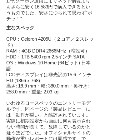
17%クーポン適用によりネット情報より
もさらに安く16,583円で購入できるとい
うものでした。安さにつられて思わず“ポ
チッ！”
主なスペック
CPU：Celeron 4205U（２コア／２スレッ
ド）
RAM：4GB DDR4 2666MHz（増設可）
HDD：1TB 5400 rpm 2.5インチ SATA
OS：Windows 10 Home (64ビット) 日本
語
LCDディスプレイは非光沢の15.6-インチ
HD (1366 x 768)
高さ: 19.9 mm・幅: 380.0 mm・奥行き:
258.0 mm・重量: 2.03 kg
いわゆるロースペックのエントリーモデ
ルです。同ページの「製品レビュー」に
は「動作が重い」と酷評されています。
実際に初期設定から画面に何も表示され
ない時間が長くて、故障しているのかと
疑うほどでした。オフィシャルサイトの
動作が重いレポートには同感です。で