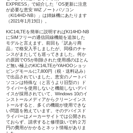
EXPRESS」で紹介した「OS更新に注意
が必要な恵安 WiZ ノートパソコン
（KI14HD-NB）」は姉妹機にあたります
（2021年1月19日）。
KIC14LTEを簡単に説明すればKI14HD-NB
にSIMフリーの通信回線機能を追加した
モデルと言えます。前回も「訳あり商
品」で格安入手しましたが、同様のチャ
ンスがまたしても巡ってきました。何か
の原因でOSが削除された使用感のほとん
ど無い極上のKIC14LTEがYAHOOショッ
ピングモールに7,800円（税・送料込み）
で出品されていました。恵安のノートパ
ソコンは特殊な（と言うより旧型の）ド
ライバーを使用しないと機能しないデバ
イスが採用されていて、Windows 10のイ
ンストールメディアからクリーンインス
トールすると、多くの機能が使用できな
い問題を抱えています。そのデバイスド
ライバーはメーカーサイトでは公開され
ておらず、請求すると修理扱いで約２万
円の費用がかかるとネット情報がありま