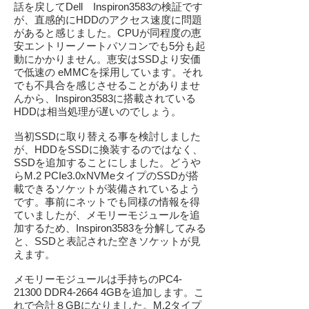
話を戻してDell Inspiron3583の検証です
が、直感的にHDDのアクセス速度に問題
があると感じました。CPUが同程度の恵
安エントリーノートパソコンでも5分も起
動にかかりません。恵安はSSDより安価
で低速の eMMCを採用しています。それ
でも不具合を感じさせることがありませ
んから、Inspiron3583に搭載されている
HDDは相当処理が遅いのでしょう。
当初SSDに取り替える事を検討しました
が、HDDをSSDに換装するのではなく、
SSDを追加することにしました。どうや
らM.2 PCIe3.0xNVMeタイプのSSDが搭
載できるソケットが装備されているよう
です。事前にネットでも同様の情報を得
ていましたが、メモリーモジュールを追
加するため、Inspiron3583を分解してみる
と、SSDと表記された空きソケットが見
えます。
メモリーモジュールは手持ちのPC4-
21300 DDR4-2664 4GBを追加します。こ
れで合計８GBになりました。M.2タイプ