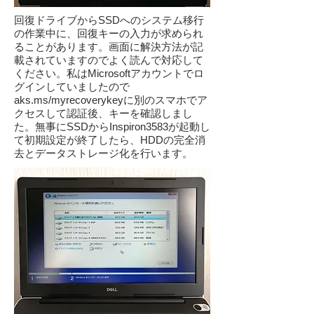
回復ドライブからSSDへのシステム移行
の作業中に、回復キーの入力が求められ
ることがあります。画面に解決方法が記
載されていますのでよく読んで対応して
ください。私はMicrosoftアカウントでロ
グインしていましたので
aks.ms/myrecoverykeyに別のスマホでア
クセスして認証後、キーを確認しまし
た。無事にSSDからInspiron3583が起動し
て初期設定が終了したら、HDDの完全消
去とデータストレージ化を行います。