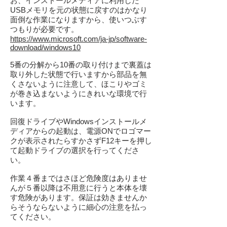
お、インストールメディアに利用した
USBメモリを元の状態に戻すのはかなり
面倒な作業になりますから、使いつぶす
つもりが必要です。
https://www.microsoft.com/ja-jp/software-
download/windows10
5番の分解から10番の取り付けまで裏蓋は
取り外した状態で行いますから部品を無
くさないように注意して、ほこりやゴミ
が巻き込まないようにきれいな環境で行
います。
回復ドライブやWindowsインストールメ
ディアからの起動は、電源ONでロゴマー
クが表示されたらすかさずF12キーを押し
て起動ドライブの選択を行ってくださ
い。
作業４番まではさほど危険度はありませ
んが５番以降は不用意に行うと本体を壊
す危険があります。保証は効きませんか
らそうならないように細心の注意を払っ
てください。