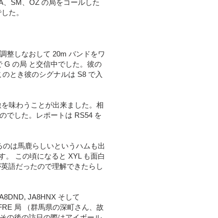
A、SM、OZ の局をコールした
のでした。
調整しなおして 20m バンドをワ
 G の局 と交信中でした。彼の
のとき彼のシグナルは S8 で入
その感激を味わうことが出来ました。相
でした。レポートは RS54 を
るのは馬鹿らしいというハムも出
 この頃になると XYL も面白
が英語だったので理解できたらし
8DND, JA8HNX そして
1FRE 局 （群馬県の深町さん、故
てその後の訪日の際はアイボール