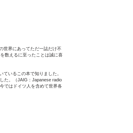
の世界にあってただ一誌だけ不
0 号を数えるに至ったことは誠に喜
だいているこの本で知りました。
IG：Japanese radio
プですが今ではドイツ人を含めて世界各