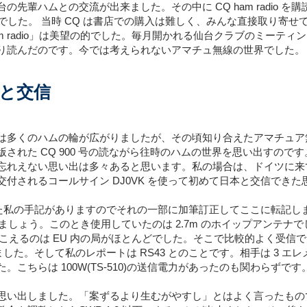
先輩ハムとの交流が出来ました。その中に CQ ham radio を購
のでした。 当時 CQ は書店での購入は難しく、みんな直接取り寄
m radio」は美望の的でした。毎月開かれる仙台クラブのミーティ
り読んだのです。今では考えられないアマチュ無線の世界でした。
本と交信
は多くのハムの輪が広がりましたが、その頃知り合えたアマチュア
された CQ 900 号の読ながら往時のハムの世界を思い出すので
忘れえない思い出は多々あると思います。私の場合は、ドイツに来
付されるコールサイン DJ0VK を使って初めて日本と交信できた
書いた私の手記がありますのでそれの一部に加筆訂正してここに転記し
としておきましょう。このとき使用していたのは 2.7m のホイップアンテナ
聞こえるのは EU 内の局がほとんどでした。そこで比較的よく受信で
ました。そして私のレポートは RS43 とのことです。相手は 3 
こちらは 100W(TS-510)の送信電力があったのも関わらずです
い出しました。「案ずるより生むがやすし」とはよく言ったもので、