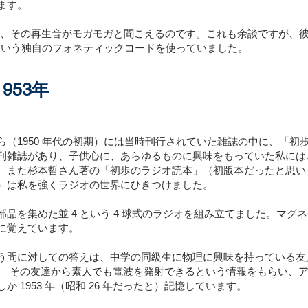
ます。
すると、その再生音がモガモガと聞こえるのです。これも余談ですが、彼
 Chance」という独自のフォネティックコードを使っていました。
953年
ら（1950 年代の初期）には当時刊行されていた雑誌の中に、「初
刊雑誌があり、子供心に、あらゆるものに興味をもっていた私には
。また杉本哲さん著の「初歩のラジオ読本」（初版本だったと思い
）は私を強くラジオの世界にひきつけました。
品を集めた並 4 という 4 球式のラジオを組み立てました。マグ
に覚えています。
う問に対しての答えは、中学の同級生に物理に興味を持っている友
。 その友達から素人でも電波を発射できるという情報をもらい、
 1953 年（昭和 26 年だったと）記憶しています。