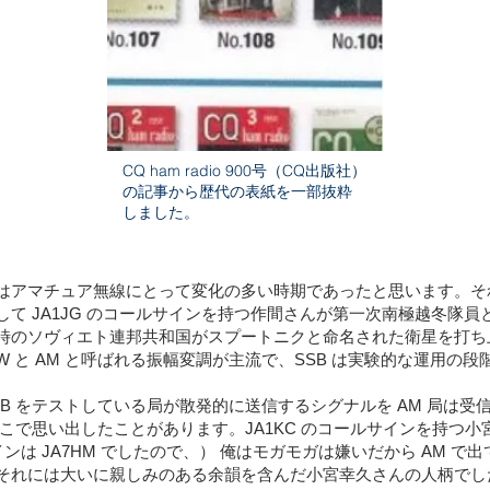
CQ ham radio 900号（CQ出版社）
の記事から歴代の表紙を一部抜粋
しました。
いう年はアマチュア無線にとって変化の多い時期であったと思います。それは
て JA1JG のコールサインを持つ作間さんが第一次南極越冬隊員
時のソヴィエト連邦共和国がスプートニクと命名された衛星を打ち
W と AM と呼ばれる振幅変調が主流で、SSB は実験的な運用の
B をテストしている局が散発的に送信するシグナルを AM 局は受信
こで思い出したことがあります。JA1KC のコールサインを持つ
ンは JA7HM でしたので、） 俺はモガモガは嫌いだから AM で
それには大いに親しみのある余韻を含んだ小宮幸久さんの人柄でし