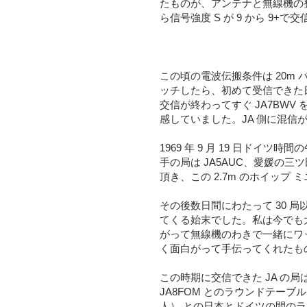
たものが、アンテナと無線機の整合
ら信号強度 S が 9 から 9
この頃の電波伝搬条件は 20m 
ッチしたら、初めて受信できた日
交信が終わってすぐ JA7BW
感していました。JA 側に混
1969 年 9 月 19 日ドイツ
手の局は JA5AUC、愛媛の
頂き、この 2.7m のホイッ
その後数日間にわたって 30
てくる始末でした。私は今でも大
がって無線機のわきで一緒にワ
く面白がって手伝ってくれたも
この時期に交信できた JA の局は、21
JA8FOM とのラウンドテーブル
人） との日本とドイツの間のラ