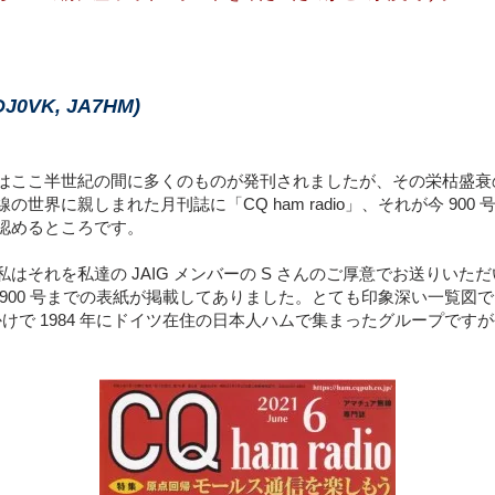
 DJ0VK, JA7HM)
はここ半世紀の間に多くのものが発刊されましたが、その栄枯盛衰
世界に親しまれた月刊誌に「CQ ham radio」、それが今 90
認めるところです。
はそれを私達の JAIG メンバーの S さんのご厚意でお送りいた
0 号までの表紙が掲載してありました。とても印象深い一覧図でした。（JA
y 私の呼びかけで 1984 年にドイツ在住の日本人ハムで集まったグルー