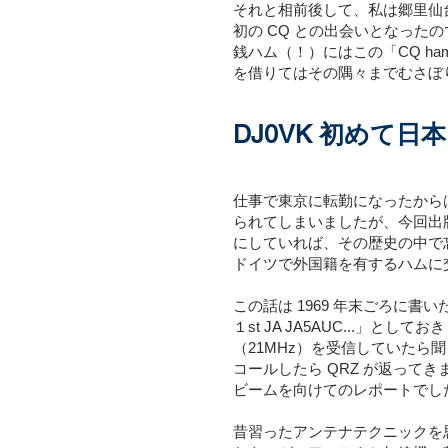
それと相前後して、私は郷里仙台の
初の CQ との出会いとなった
銭ハム（！）にはこの「CQ ha
を借りてはその隅々までむさぼ
DJ0VK 初めて日
仕事で東京に転勤になったから
られてしまいましたが、今回出版
にしていれば、その歴史の中で
ドイツで外国籍を有するハムに交
この話は 1969 年末ごろに
１st JA JA5AUC...」
（21MHz）を受信していたら
コールしたら QRZ が返ってき
ビームを向けてのレポートでした。
昔習ったアンテナテクニックを思