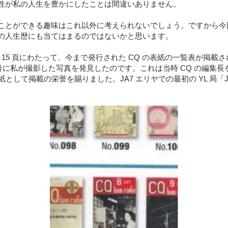
性が私の人生を豊かにしたことは間違いありません。
とができる趣味はこれ以外に考えられないでしょう。ですから今回の
の人生歴にも当てはまるのではないかと思います。
2 頁の 15 頁にわたって、今まで発行された CQ の表紙の一覧表が
Q 108 号に私が撮影した写真を発見したのです。これは当時 CQ の編
紙として掲載の栄誉を賜りました。JA7 エリヤでの最初の YL 局「J