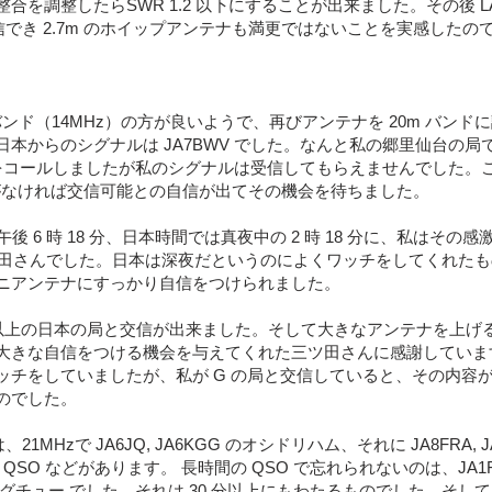
を調整したらSWR 1.2 以下にすることが出来ました。その後 L
+で交信でき 2.7m のホイップアンテナも満更ではないことを実感した
バンド（14MHz）の方が良いようで、再びアンテナを 20m バンドに
本からのシグナルは JA7BWV でした。なんと私の郷里仙台の局で
V をコールしましたが私のシグナルは受信してもらえませんでした。こ
信がなければ交信可能との自信が出てその機会を待ちました。
時間の午後 6 時 18 分、日本時間では真夜中の 2 時 18 分に、私は
三ツ田さんでした。日本は深夜だというのによくワッチをしてくれたもの
プ ミニアンテナにすっかり自信をつけられました。
 局以上の日本の局と交信が出来ました。そして大きなアンテナを上げ
きな自信をつける機会を与えてくれた三ツ田さんに感謝しています。
ッチをしていましたが、私が G の局と交信していると、その内容
のでした。
MHzで JA6JQ, JA6KGG のオシドリハム、それに JA8FRA, JA
 QSO などがあります。 長時間の QSO で忘れられないのは、JA
グチュー でした。それは 30 分以上にもわたるものでした。そし