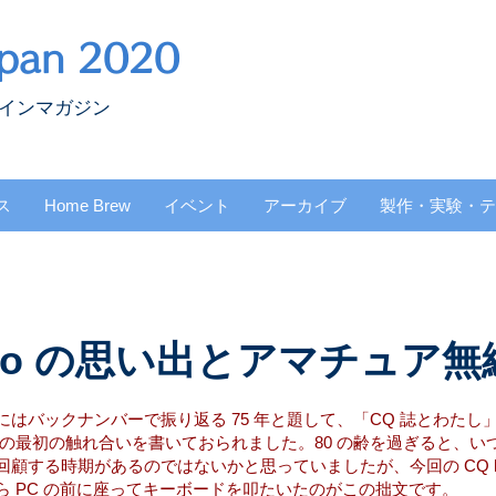
pan 2020
ラインマガジン
ス
Home Brew
イベント
アーカイブ
製作・実験・テ
radio の思い出とアマチュア無
の別冊付録にはバックナンバーで振り返る 75 年と題して、「CQ 誌とわた
の最初の触れ合いを書いておられました。80 の齢を過ぎると、い
する時期があるのではないかと思っていましたが、今回の CQ ham r
 PC の前に座ってキーボードを叩たいたのがこの拙文です。