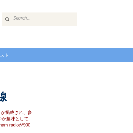
スト
線
し」が掲載され、多
つか趣味として
adioが900