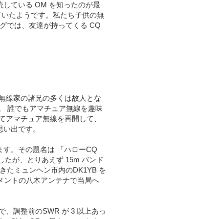
読している OM を知ったのが最
せていたようです。私たち子供の無
ングでは、友達が持ってくる CQ
無線家の諸兄の多くは故人とな
す。 誰でもアマチュア無線を趣味
てアマチュア無線を再開して、
思い出です。
ます。その題名は 「ハローCQ
でしたが、とりあえず 15m バンド
きたミュンヘン市内のDK1YB を
エレメントの八木アンテナで当局へ
。
調整前のSWR が 3 以上あっ