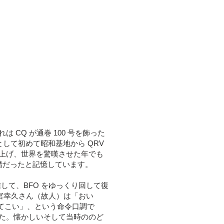
 CQ が通巻 100 号を飾った
として初めて昭和基地から QRV
上げ、世界を驚嘆させた年でも
段階だったと記憶しています。
して、BFO をゆっくり回して復
小宮幸久さん（故人）は「おい
出てこい」、という命令口調で
た。懐かしいそして当時ののど