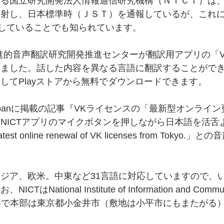
する国立研究開発法人情報通信研究機構（ＮＩＣＴ）は
発射し、日本標準時（ＪＳＴ）を通報しているが、これ
射していることでも知られています。
先進的音声翻訳研究開発推進センターが翻訳用アプリの「Voi
しました。話した内容を異なる言語に翻訳することがで
してPlayストアから無料でダウンロードできます。
Japanに掲載の記事『VKライセンスの「最新型オンライ
NICTアプリのマイクボタンを押しながら日本語を活舌
e latest online renewal of VK licenses from To
ジア、欧米。中東など31言語に対応していますので、
TはNational Institute of Information and Communi
ogyの略で本部は東京都小金井市（敷地は小平市にもまたが