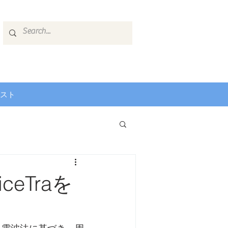
スト
eTraを