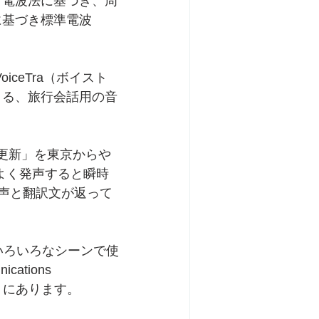
、電波法に基づき、周
に基づき標準電波
ceTra（ボイスト
きる、旅行会話用の音
ン更新」を東京からや
よく発声すると瞬時
kyo.」との音声と翻訳文が返って
いろいろなシーンで使
cations 
る）にあります。