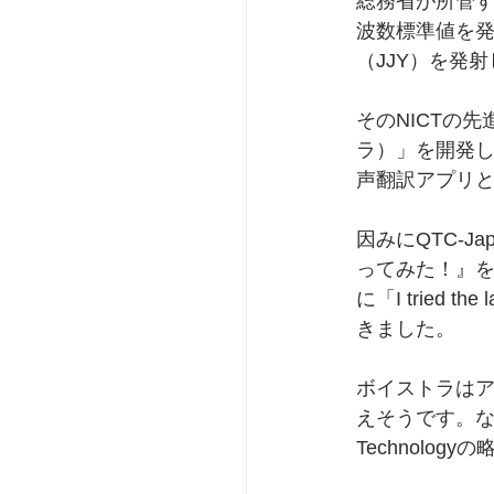
総務省が所管
波数標準値を
（JJY）を発
そのNICTの
ラ）」を開発
声翻訳アプリと
因みにQTC-
ってみた！』を
に「I tried th
きました。
ボイストラはア
えそうです。なお、NIC
Technol