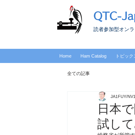
QTC-Ja
​読者参加型オン
Home
Ham Catalog
トピック
全ての記事
JA1FUY/NV
日本で
試して