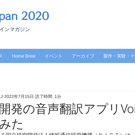
pan 2020
ラインマガジン
ス
Home Brew
イベント
アーカイブ
製作・実験・テ
1J
2022年7月15日
読了時間: 1分
開発の音声翻訳アプリVoic
みた