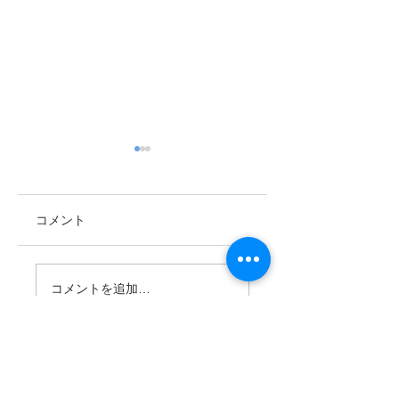
コメント
忘れえぬ人々（15）
Volunteer Examine
コメントを追加…
更新しました。
海外運用に情熱を傾
けた JA1UT 林 義雄
氏
LINKS