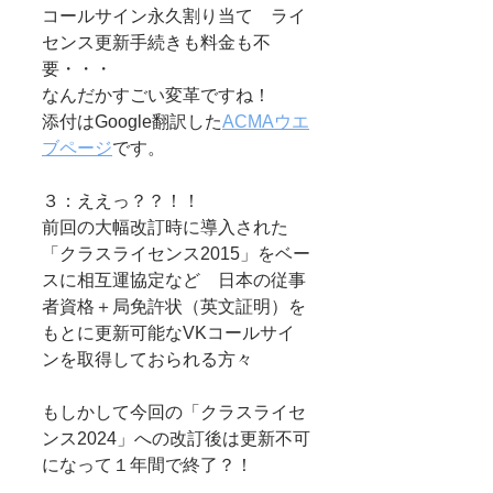
コールサイン永久割り当て　ライ
センス更新手続きも料金も不
要・・・
なんだかすごい変革ですね！
添付はGoogle翻訳した
ACMAウエ
ブページ
です。
３：ええっ？？！！
前回の大幅改訂時に導入された
「クラスライセンス2015」をベー
スに相互運協定など　日本の従事
者資格＋局免許状（英文証明）を
もとに更新可能なVKコールサイ
ンを取得しておられる方々
もしかして今回の「クラスライセ
ンス2024」への改訂後は更新不可
になって１年間で終了？！