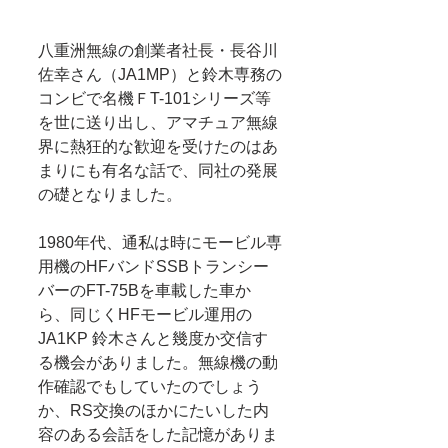
八重洲無線の創業者社長・長谷川
佐幸さん（JA1MP）と鈴木専務の
コンビで名機ＦT-101シリーズ等
を世に送り出し、アマチュア無線
界に熱狂的な歓迎を受けたのはあ
まりにも有名な話で、同社の発展
の礎となりました。
1980年代、通私は時にモービル専
用機のHFバンドSSBトランシー
バーのFT-75Bを車載した車か
ら、同じくHFモービル運用の 
JA1KP 鈴木さんと幾度か交信す
る機会がありました。無線機の動
作確認でもしていたのでしょう
か、RS交換のほかにたいした内
容のある会話をした記憶がありま