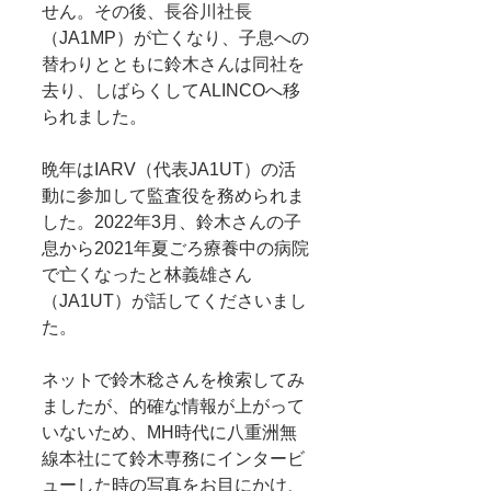
せん。その後、長谷川社長
（JA1MP）が亡くなり、子息への
替わりとともに鈴木さんは同社を
去り、しばらくしてALINCOへ移
られました。
晩年はIARV（代表JA1UT）の活
動に参加して監査役を務められま
した。2022年3月、鈴木さんの子
息から2021年夏ごろ療養中の病院
で亡くなったと林義雄さん
（JA1UT）が話してくださいまし
た。
ネットで鈴木稔さんを検索してみ
ましたが、的確な情報が上がって
いないため、MH時代に八重洲無
線本社にて鈴木専務にインタービ
ューした時の写真をお目にかけ、