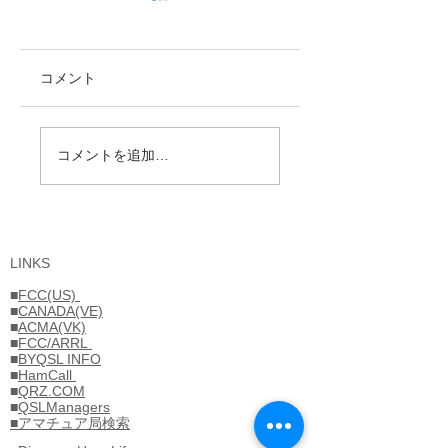
コメント
忘れえぬ人々（15）
Volunteer Examine
コメントを追加…
更新しました。
海外運用に情熱を傾
けた JA1UT 林 義雄
氏
LINKS
■
FCC(US)
■
CANADA(VE)
■
ACMA(VK)
■
FCC/ARRL
■
BYQSL INFO
■
HamCall
■
QRZ.COM
■
QSLManagers
■アマチュア局検索